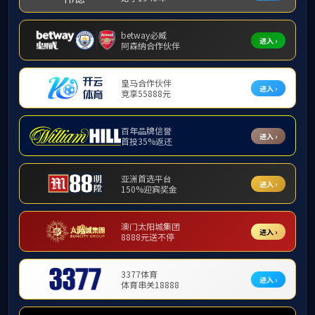
栏目导航
理论学
Category Name
党建动态
m8
党建双创
m8
m8
理论学习
m