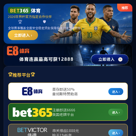
******
首页
学院概况
m88,m88.com
本