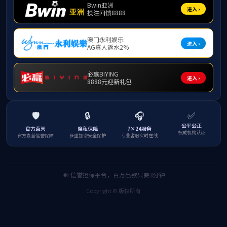
国培
m88
广西
北流
明升
边境
明升
国培
明升
明升
边境