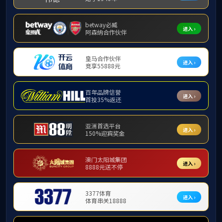
栏目导航
社会服
Category Name
教育培训
明升
边境教育
博白
聚焦
明升体