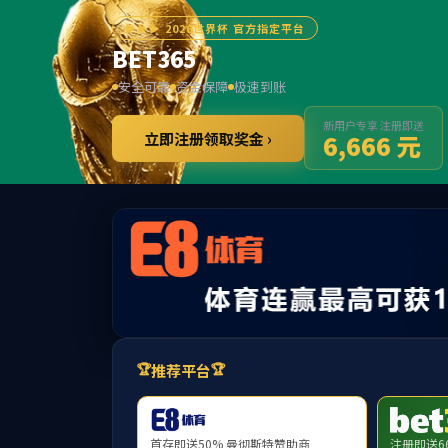
******
首页
学院概况
m88,m88.com
本