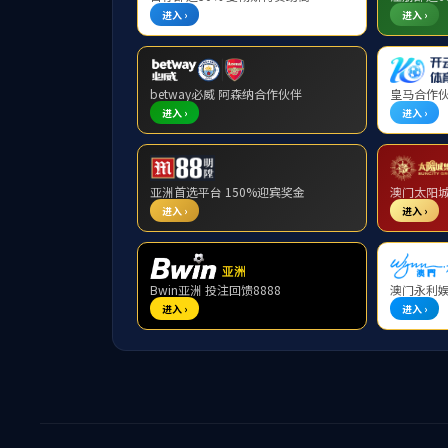
通知公告
明升体育88教
发布日