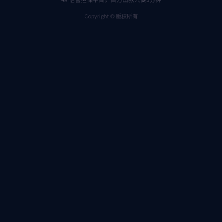
师遴选与管理办法（试行）》以及国家相关政策等文件精神
制度，全面贯彻党的教育方针，坚持立德树人，热爱研究
不端行为。
作，具有基础教育、教师教育专业领域扎实的基础理论和
资格（以学校发文为准），并已完成学校研究生处组织的
一期），于2024年11月24日举办，完成者发放纸质证书。
西高校研究生导师网络培训，培训时间为11月30日至12月31日