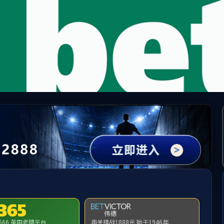
M88 - M88 HELP CENTRE帮助中心|点击进
科生教育
研究生培养
科学研究
学生工