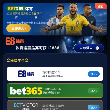
******
首页
学院概况
m88,m88.com
本