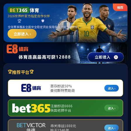
******
首页
学院概况
m88,m88.com
本