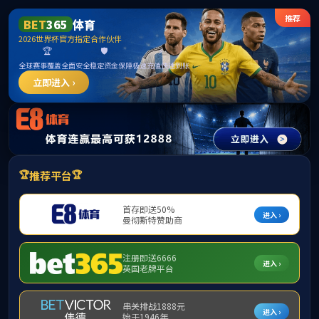
******
首页
学院概况
m88,m88.com
本