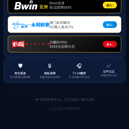
为助力2025级新生掌握国家及地方学生资助
2025级全体新生参加。
会上，李秋志首先对新生的到来表示热烈欢迎，
广西壮族自治区人民政府奖学金等展开介绍，同时详
了解政策要点。在政策讲解过程中，李秋志特别融
提，明确虚假申报、失信违约的后果，引导新生树立
学业进步的动力，既要以扎实学识回应支持，也要
最后，李秋志重点围绕 2025-2026 学
此次大会的召开，让新生既充分熟悉资助政策