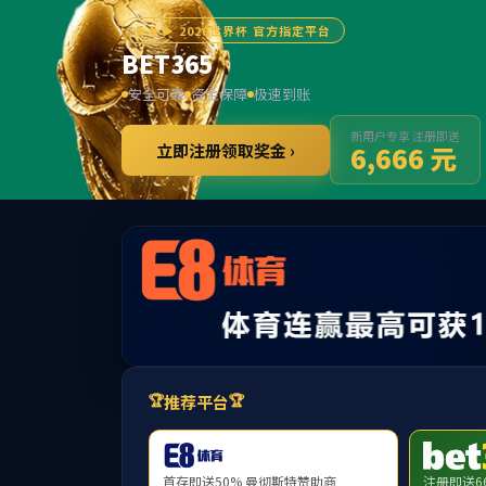
******
首页
学院概况
m88,m88.com
本