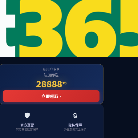
入
作
社会服务
校友工作