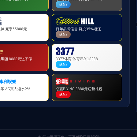
1
2
3
4
5
,明升体育88开展网络安全教育专题讲座
电信网络诈骗与法治安全教育讲