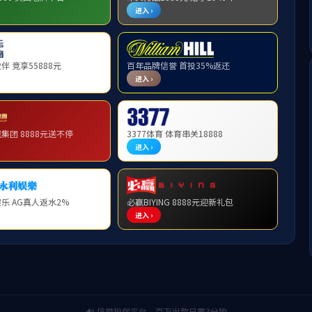
1
2
3
4
5
8,m88.com,明升体育88召开第六
发布日期：2025年10月16日 18:19 作者： 林楚然
编辑：樊华
点击