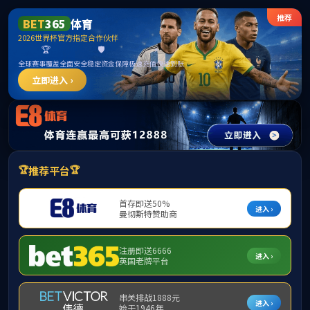
******
首页
学院概况
m88,m88.com
本