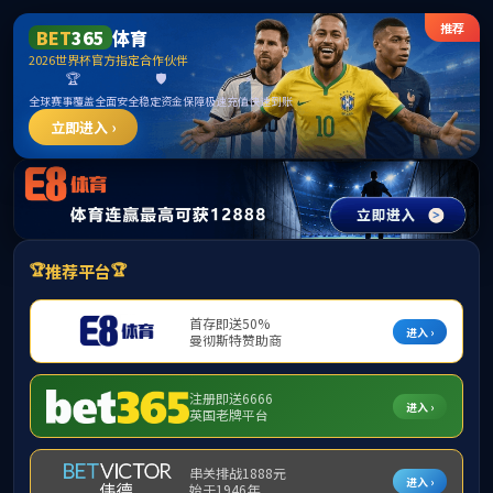
******
首页
学院概况
m88,m88.com
本