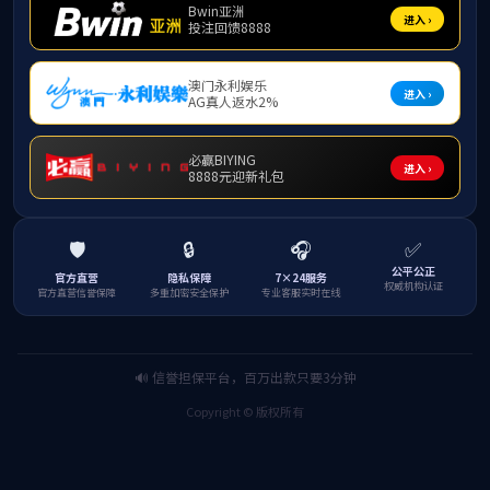
20
梧州
20
20
光明
广东
南宁
光明
“惠
“惠
20