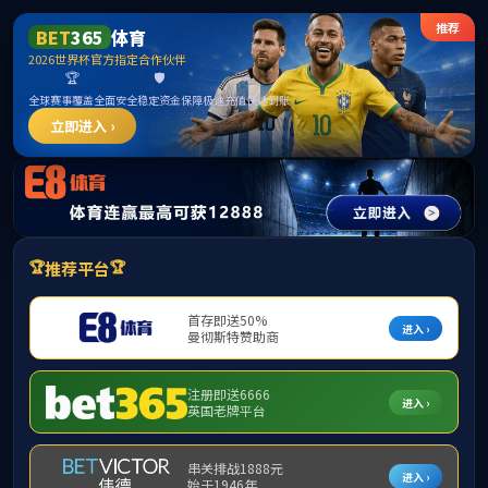
******
首页
学院概况
m88,m88.com
本