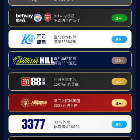
栏目导航
就业专
Category Name
团学动态
20
教科之星
藤县
教育
就业专栏
【良