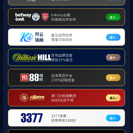
栏目导航
学院要
Category Name
学院要闻
m88
通知公告
党委
广西
媒体视角
【文